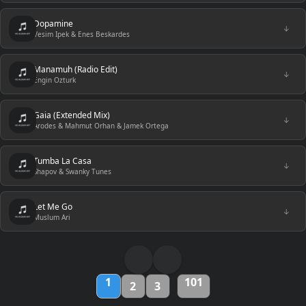
Dopamine
↓
Vesim Ipek & Enes Beskardes
Manamuh (Radio Edit)
↓
Engin Ozturk
Gaia (Extended Mix)
↓
Arodes & Mahmut Orhan & Jamek Ortega
Tumba La Casa
↓
Shapov & Swanky Tunes
Let Me Go
↓
Muslum Ari
1
101
2
3