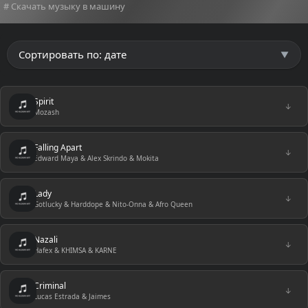
# Скачать музыку в машину
Spirit
↓
Mozash
Falling Apart
↓
Edward Maya & Alex Skrindo & Mokita
Lady
↓
Gotlucky & Harddope & Nito-Onna & Afro Queen
Nazali
↓
Hafex & KHIMSA & KARNE
Criminal
↓
Lucas Estrada & Jaimes