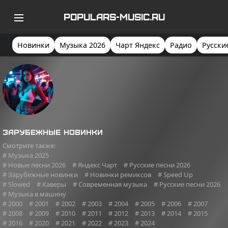
POPULARS-MUSIC.RU
Новинки
Музыка 2026
Чарт Яндекс
Радио
Русски
Зарубежные новинки
Смотрите также:
# Музыка 2025
# Новые песни 2026
# Яндекс Чарт
# Русские песни 2026
# Зарубежные новинки
# Новинки ремиксов
# Speed Up
# Slowed
# Каверы
# Современная музыка
# Русские песни 2026
# Музыка в машину
# 2000
# 2001
# 2002
# 2003
# 2004
# 2005
# 2006
# 2007
# 2008
# 2009
# 2010
# 2011
# 2012
# 2013
# 2014
# 2015
# 2016
# 2020
# 2021
# 2022
# 2023
# 2024