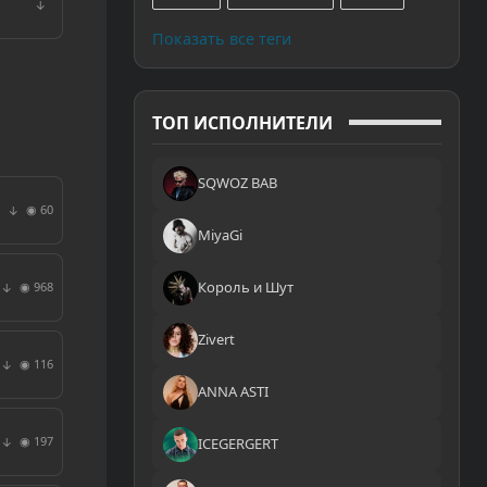
↓
Показать все теги
ТОП ИСПОЛНИТЕЛИ
SQWOZ BAB
◉ 60
↓
MiyaGi
Король и Шут
◉ 968
↓
Zivert
◉ 116
↓
ANNA ASTI
◉ 197
↓
ICEGERGERT