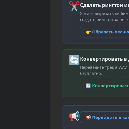
✂
Сделать рингтон и
Хотите вырезать любим
создать рингтон за неск
👉 Обрезать песн
🔄
Конвертировать в
Переведите трек в WAV,
бесплатно.
🔄 Конвертироват
📢
📢 Перейдите в к