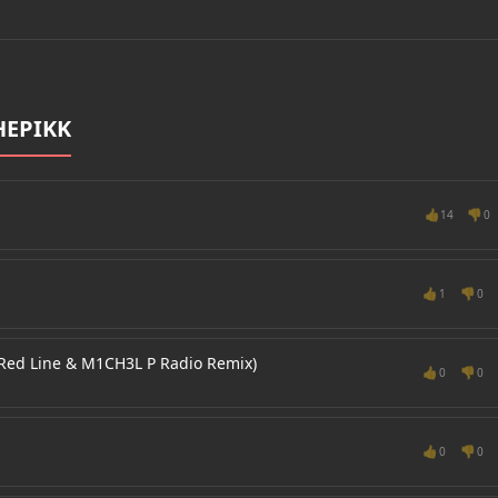
HEPIKK
👍
👎
14
0
👍
👎
1
0
ed Line & M1CH3L P Radio Remix)
👍
👎
0
0
👍
👎
0
0