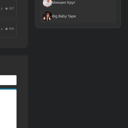
Михаил Круг
◉ 267
↓
Big Baby Tape
◉ 456
↓