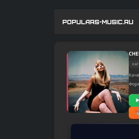
POPULARS-MUSIC.RU
CHE
КА
Каче
Фор