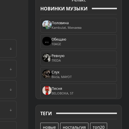
НОВИНКИ МУЗЫКИ
Половина
Kambulat, Минаева
Обещаю
10AGE
↓
Ревную
TRIDA
↓
Слух
Biicla, MAYOT
Песня
↓
BELOBOKA, ST
↓
ТЕГИ
новые
ностальгия
топ20