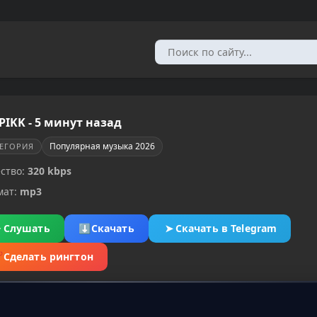
PIKK - 5 минут назад
Популярная музыка 2026
ТЕГОРИЯ
ство:
320 kbps
мат:
mp3
▶
Слушать
⬇
Скачать
➤
Скачать в Telegram
✂
Сделать рингтон