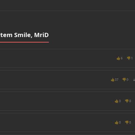
tem Smile, MriD
👍
👎
6
1
👍
👎
37
0
👍
👎
0
0
👍
👎
0
0