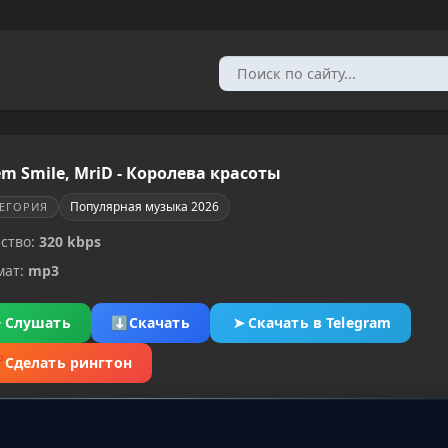
em Smile, MriD - Королева красоты
Популярная музыка 2026
ТЕГОРИЯ
ство:
320 kbps
мат:
mp3
▶
Слушать
⬇
Скачать
➤
Скачать в Telegram
✂
Сделать рингтон