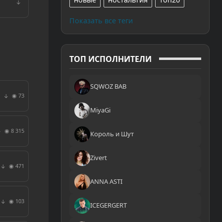
↓
Показать все теги
ТОП ИСПОЛНИТЕЛИ
SQWOZ BAB
◉ 73
↓
MiyaGi
◉ 8 315
↓
Король и Шут
Zivert
◉ 471
↓
ANNA ASTI
◉ 103
↓
ICEGERGERT