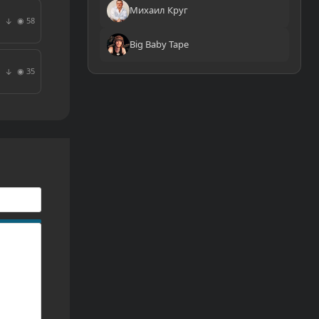
Михаил Круг
◉ 58
↓
Big Baby Tape
◉ 35
↓