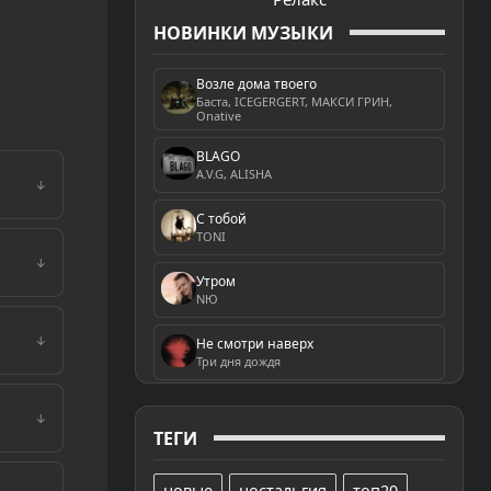
НОВИНКИ МУЗЫКИ
Возле дома твоего
Баста, ICEGERGERT, МАКСИ ГРИН,
Onative
BLAGO
A.V.G, ALISHA
↓
С тобой
TONI
↓
Утром
NЮ
↓
Не смотри наверх
Три дня дождя
↓
ТЕГИ
новые
ностальгия
топ20