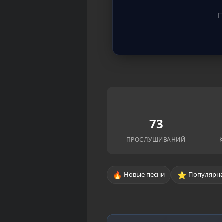
П
73
ПРОСЛУШИВАНИЙ
🔥
⭐
Новые песни
Популярна