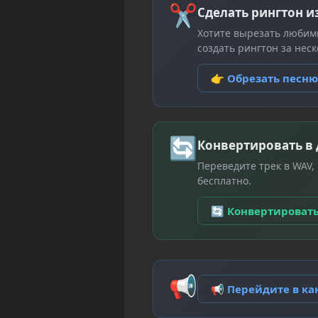
✂
Сделать рингтон и
Хотите вырезать любим
создать рингтон за неск
👉 Обрезать песн
🔄
Конвертировать в
Переведите трек в WAV,
бесплатно.
🔄 Конвертироват
📢
📢 Перейдите в к