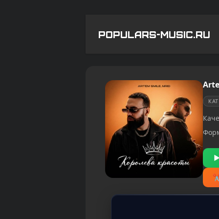
POPULARS-MUSIC.RU
Art
КА
Каче
Фор