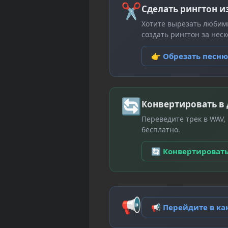
✂
Сделать рингтон и
Хотите вырезать любим
создать рингтон за неск
👉 Обрезать песн
🔄
Конвертировать в
Переведите трек в WAV,
бесплатно.
🔄 Конвертироват
📢
📢 Перейдите в к