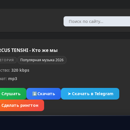
CUS TENSHI - Кто же мы
Популярная музыка 2026
ТЕГОРИЯ
ство:
320 kbps
мат:
mp3
▶
Слушать
⬇
Скачать
➤
Скачать в Telegram
✂
Сделать рингтон