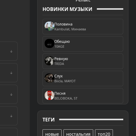
НОВИНКИ МУЗЫКИ
Половина
Kambulat, Минаева
Обещаю
10AGE
↓
Ревную
TRIDA
↓
Слух
Biicla, MAYOT
Песня
↓
BELOBOKA, ST
↓
ТЕГИ
новые
ностальгия
топ20