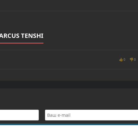
ARCUS TENSHI
👍
👎
0
0