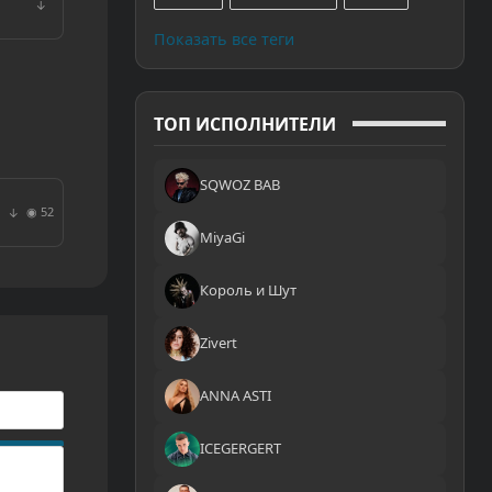
↓
Показать все теги
ТОП ИСПОЛНИТЕЛИ
SQWOZ BAB
◉ 52
↓
MiyaGi
Король и Шут
Zivert
ANNA ASTI
ICEGERGERT