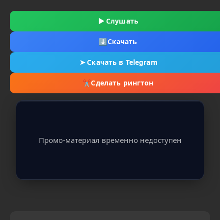
▶
Слушать
⬇
Скачать
➤
Скачать в Telegram
✂
Сделать рингтон
Промо-материал временно недоступен