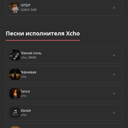
КУПЕР
↓
SQWOZ BAB
Песни исполнителя Xcho
Тёмная ночь
↓
Xcho, SAYAN
Ревнивая
↓
Xcho
Dance
↓
Xcho
Малая
↓
Xcho