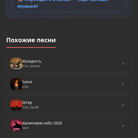
музыки!
Похожие песни
Молодость
↓
Xcho, Jakone
Dance
↓
Xcho
Ветер
↓
Xcho, DanRi
Малиновое небо 2026
↓
Флит