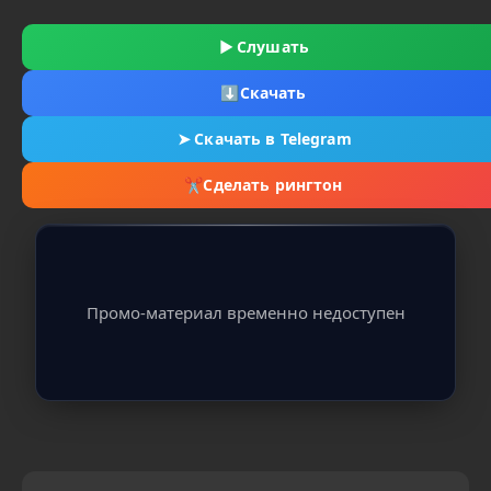
▶
Слушать
⬇
Скачать
➤
Скачать в Telegram
✂
Сделать рингтон
Промо-материал временно недоступен