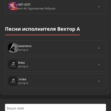
ХИП-ХОП
↓
Витя АК, Бурановские бабушки
Песни исполнителя Вектор А
Накипело
↓
Вектор А
Зима
↓
Вектор А
Снова
↓
Вектор А