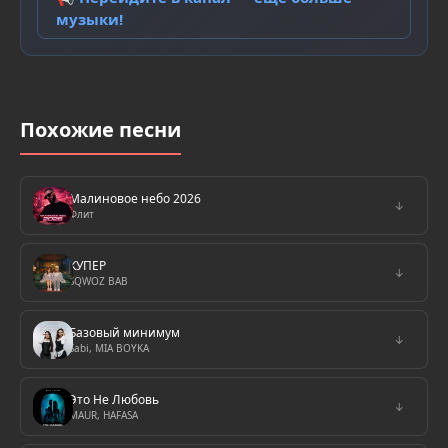
музыки!
Похожие песни
Малиновое небо 2026
↓
Флит
КУПЕР
↓
SQWOZ BAB
Базовый минимум
↓
Sabi, MIA BOYKA
Это Не Любовь
↓
MAUR, HAFASA