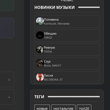
НОВИНКИ МУЗЫКИ
Половина
Kambulat, Минаева
Обещаю
10AGE
Ревную
TRIDA
Слух
Biicla, MAYOT
Песня
BELOBOKA, ST
↓
ТЕГИ
↓
новые
ностальгия
топ20