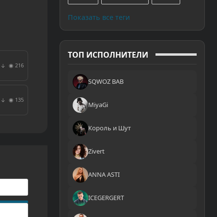
Показать все теги
ТОП ИСПОЛНИТЕЛИ
◉ 216
↓
SQWOZ BAB
◉ 135
↓
MiyaGi
Король и Шут
Zivert
ANNA ASTI
ICEGERGERT