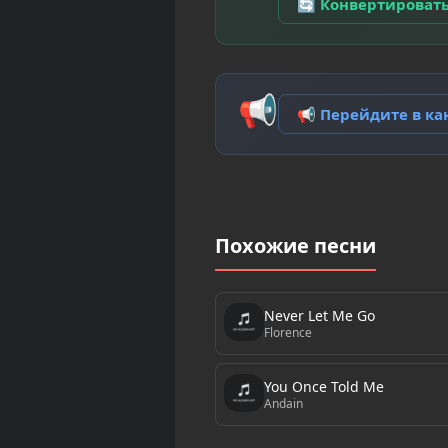
🔄 Конвертироват
📢
📢 Перейдите в к
Похожие песни
Never Let Me Go
Florence
You Once Told Me
Andain