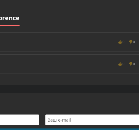
orence
👍
👎
0
0
👍
👎
0
0