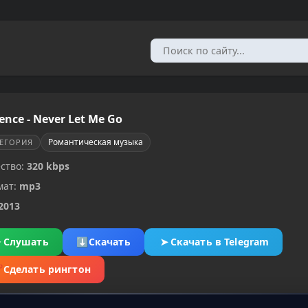
ence - Never Let Me Go
Романтическая музыка
ТЕГОРИЯ
ство:
320 kbps
мат:
mp3
2013
▶
Слушать
⬇
Скачать
➤
Скачать в Telegram
✂
Сделать рингтон