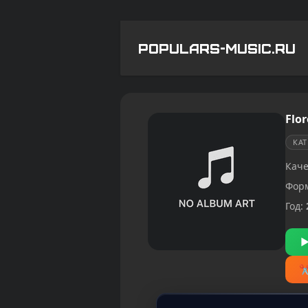
POPULARS-MUSIC.RU
Flor
КА
Каче
Фор
Год: