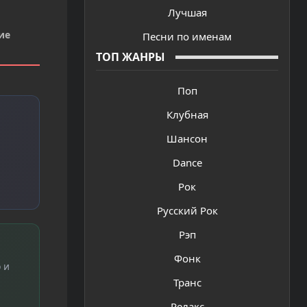
Лучшая
ие
Песни по именам
ТОП ЖАНРЫ
Поп
Клубная
Шансон
Dance
Рок
Русский Рок
Рэп
Фонк
 и
Транс
Релакс