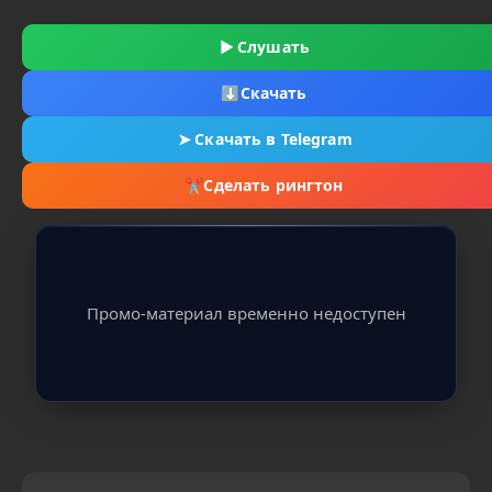
▶
Слушать
⬇
Скачать
➤
Скачать в Telegram
✂
Сделать рингтон
Промо-материал временно недоступен