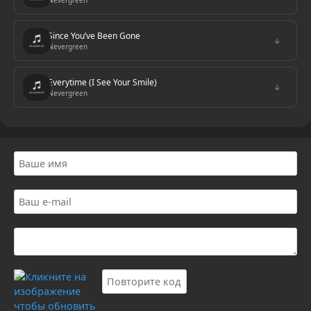
Nevergreen
Since You’ve Been Gone
↓
Nevergreen
Everytime (I See Your Smile)
↓
Nevergreen