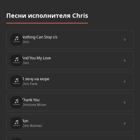
Песни исполнителя Chris
Nothing Can Stop Us
↓
Chris
And You My Love
↓
Chris
Я лечу на море
↓
Chris Yank
Thank You
↓
Chrisitina Milian
Run
↓
Chris Norman