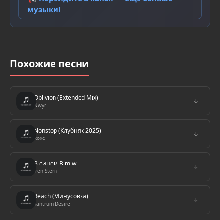
музыки!
Похожие песни
Oblivion (Extended Mix)
↓
Nwyr
Nonstop (Клубняк 2025)
↓
Roxe
В синем B.m.w.
↓
Iren Stern
Reach (Минусовка)
↓
Tantrum Desire