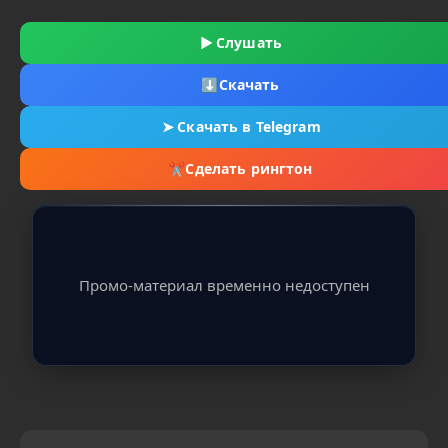
▶
Слушать
⬇
Скачать
➤
Скачать в Telegram
✂
Сделать рингтон
Промо-материал временно недоступен