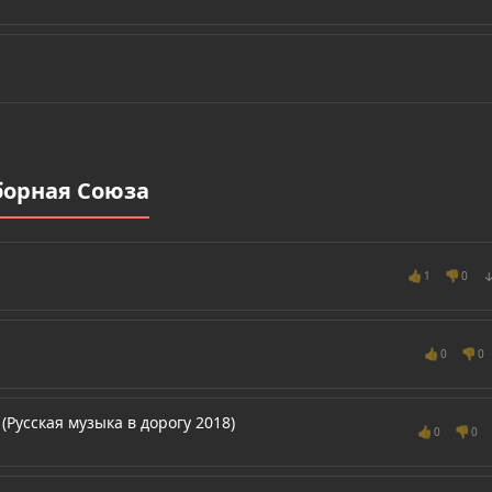
борная Союза
👍
👎
1
0
👍
👎
0
0
Русская музыка в дорогу 2018)
👍
👎
0
0