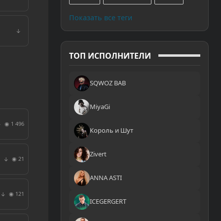
Показать все теги
↓
ТОП ИСПОЛНИТЕЛИ
SQWOZ BAB
MiyaGi
◉ 1 496
↓
Король и Шут
Zivert
◉ 21
↓
ANNA ASTI
◉ 121
↓
ICEGERGERT