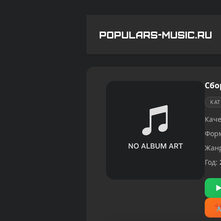
POPULARS-MUSIC.RU
Сбо
КА
Каче
Фор
Жан
Год: