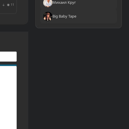
Михаил Круг
◉ 11
↓
Big Baby Tape