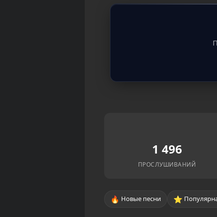
П
1 496
ПРОСЛУШИВАНИЙ
🔥
⭐
Новые песни
Популярна