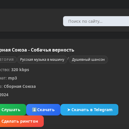
рная Союза - Собачья верность
/
Русская музыка в машину
Душевный шансон
ТЕГОРИЯ
ство:
320 kbps
мат:
mp3
р:
Сборная Союза
2024
▶
Слушать
⬇
Скачать
➤
Скачать в Telegram
✂
Сделать рингтон