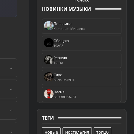
НОВИНКИ МУЗЫКИ
Половина
Kambulat, Минаева
Обещаю
10AGE
Ревную
TRIDA
↓
Слух
Biicla, MAYOT
↓
Песня
BELOBOKA, ST
↓
ТЕГИ
новые
ностальгия
топ20
↓