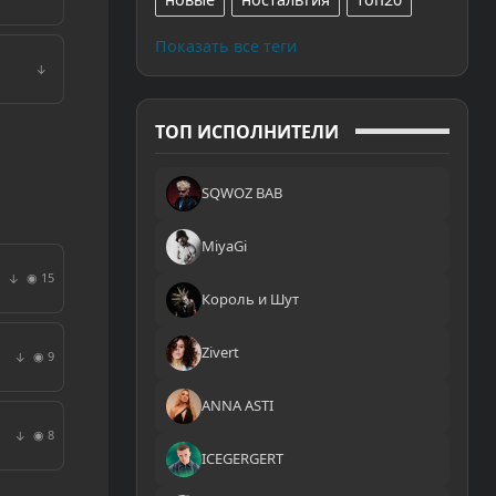
Показать все теги
↓
ТОП ИСПОЛНИТЕЛИ
SQWOZ BAB
MiyaGi
◉ 15
↓
Король и Шут
Zivert
◉ 9
↓
ANNA ASTI
◉ 8
↓
ICEGERGERT