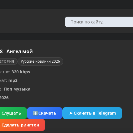
 8 - Ангел мой
Русские новинки 2026
ТЕГОРИЯ
ство:
320 kbps
мат:
mp3
р:
Поп музыка
2026
▶
Слушать
⬇
Скачать
➤
Скачать в Telegram
✂
Сделать рингтон