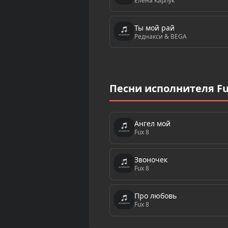
Елена Карпук
Ты мой рай
Реднакси & BEGA
Песни исполнителя Fu
Ангел мой
Fux 8
Звоночек
Fux 8
Про любовь
Fux 8