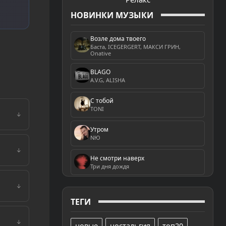
НОВИНКИ МУЗЫКИ
Возле дома твоего
Баста, ICEGERGERT, МАКСИ ГРИН,
Onative
BLAGO
A.V.G, ALISHA
С тобой
TONI
↓
Утром
NЮ
↓
Не смотри наверх
Три дня дождя
↓
ТЕГИ
↓
новые
ностальгия
топ20