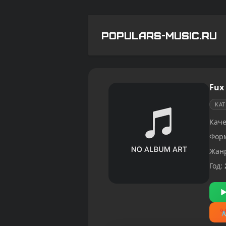
POPULARS-MUSIC.RU
Fux
КА
Каче
Фор
Жан
Год: