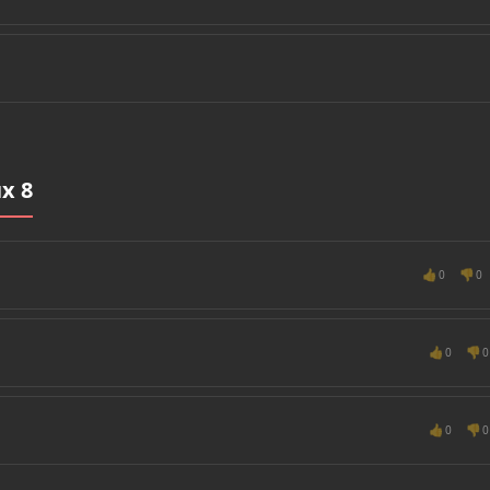
x 8
👍
👎
0
0
👍
👎
0
0
👍
👎
0
0