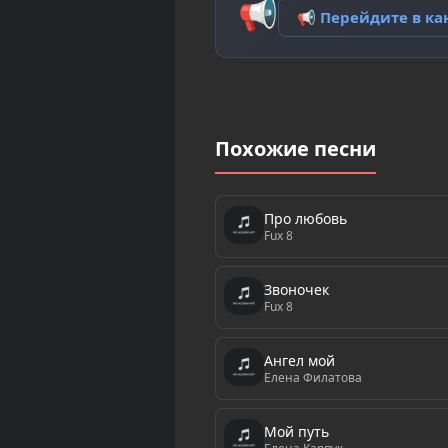
📢
📢 Перейдите в к
Похожие песни
Про любовь
Fux 8
Звоночек
Fux 8
Ангел мой
Елена Филатова
Мой путь