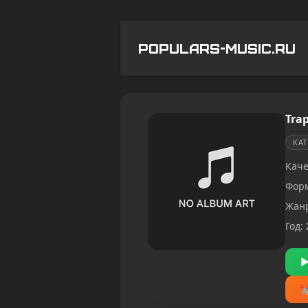
POPULARS-MUSIC.RU
Tra
КА
Каче
Фор
Жан
Год: