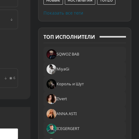
Показать все теги
↓
ТОП ИСПОЛНИТЕЛИ
SQWOZ BAB
MiyaGi
◉ 6
↓
Король и Шут
Zivert
ANNA ASTI
ICEGERGERT