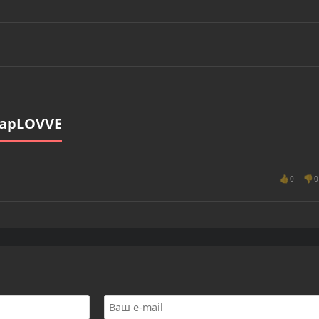
rapLOVVE
👍
👎
0
0