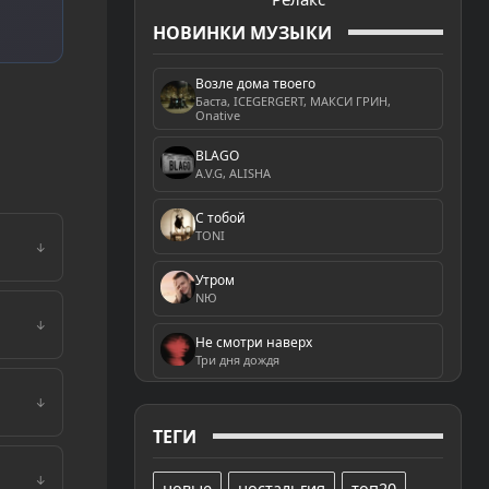
НОВИНКИ МУЗЫКИ
Возле дома твоего
Баста, ICEGERGERT, МАКСИ ГРИН,
Onative
BLAGO
A.V.G, ALISHA
С тобой
TONI
↓
Утром
NЮ
↓
Не смотри наверх
Три дня дождя
↓
ТЕГИ
↓
новые
ностальгия
топ20