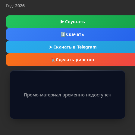
Год:
2026
▶
Слушать
⬇
Скачать
➤
Скачать в Telegram
✂
Сделать рингтон
Промо-материал временно недоступен