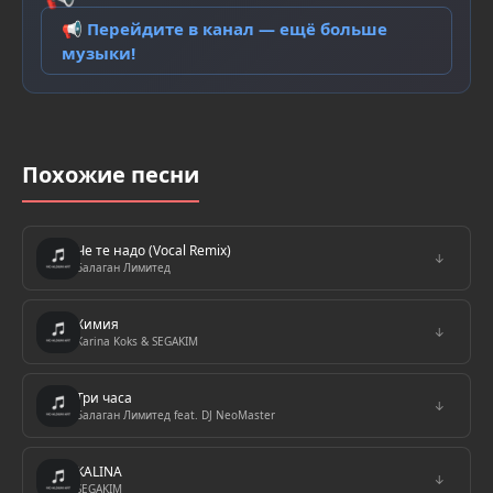
📢 Перейдите в канал — ещё больше
музыки!
Похожие песни
Че те надо (Vocal Remix)
↓
Балаган Лимитед
Химия
↓
Karina Koks & SEGAKIM
Три часа
↓
Балаган Лимитед feat. DJ NeoMaster
KALINA
↓
SEGAKIM