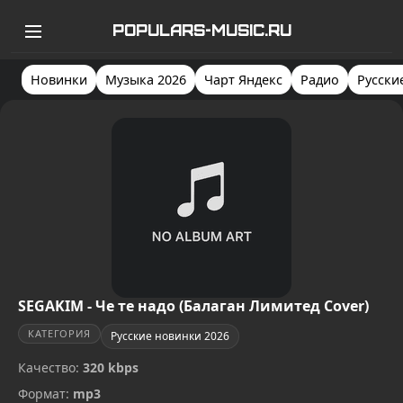
POPULARS-MUSIC.RU
Новинки
Музыка 2026
Чарт Яндекс
Радио
Русски
SEGAKIM - Че те надо (Балаган Лимитед Cover)
КАТЕГОРИЯ
Русские новинки 2026
Качество:
320 kbps
Формат:
mp3