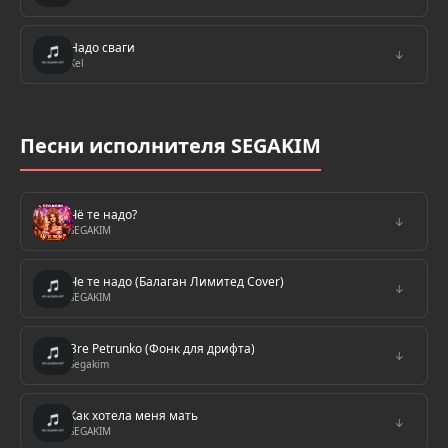
Надо сваги
↓
Kel
Песни исполнителя SEGAKIM
Чё те надо?
↓
SEGAKIM
Че те надо (Балаган Лимитед Cover)
↓
SEGAKIM
Bre Petrunko (Фонк для дрифта)
↓
Segakim
Как хотела меня мать
↓
SEGAKIM