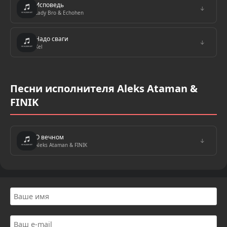
Исповедь
↓
Lady Bro & Echohen
Надо сваги
↓
Kel
Песни исполнителя Aleks Ataman &
FINIK
О вечном
↓
Aleks Ataman & FINIK