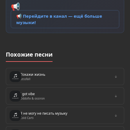
📢
📢 Перейдите в канал — ещё больше
музыки!
Похожие песни
Покажи жизнь
↓
Lessfall
I got vibe
↓
Oddofix & ossiron
Я не могу не писать музыку
↓
Cold Carti