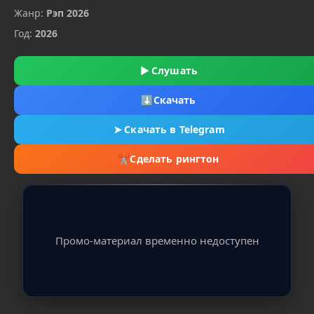
Жанр:
Рэп 2026
Год:
2026
▶
Слушать
⬇
Скачать
➤
Скачать в Telegram
✂
Сделать рингтон
Промо-материал временно недоступен