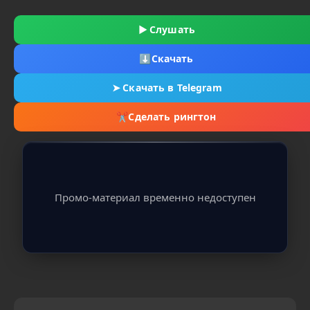
▶
Слушать
⬇
Скачать
➤
Скачать в Telegram
✂
Сделать рингтон
Промо-материал временно недоступен