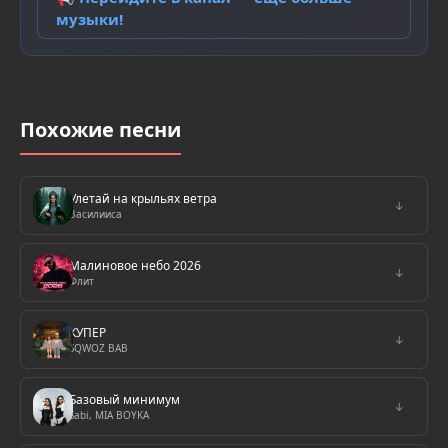
музыки!
Похожие песни
Улетай на крыльях ветра
↓
Василииса
Малиновое небо 2026
↓
Флит
КУПЕР
↓
SQWOZ BAB
Базовый минимум
↓
Sabi, MIA BOYKA