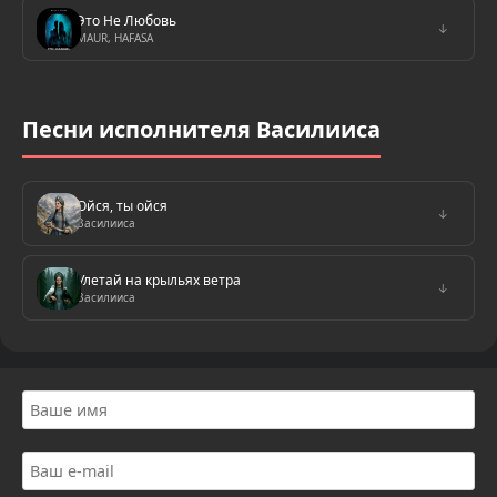
Это Не Любовь
↓
MAUR, HAFASA
Песни исполнителя Василииса
Ойся, ты ойся
↓
Василииса
Улетай на крыльях ветра
↓
Василииса