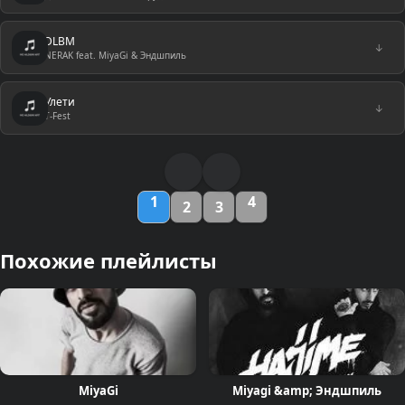
DLBM
↓
NERAK feat. MiyaGi & Эндшпиль
Улети
↓
T-Fest
1
4
2
3
Похожие плейлисты
MiyaGi
Miyagi &amp; Эндшпиль