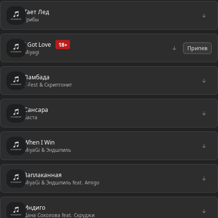
Тает Лед
↓
Грибы
I Got Love
18+
↓
Припев
Miyagi
Ламбада
↓
T-Fest & Скриптонит
Сансара
↓
Баста
When I Win
↓
MiyaGi & Эндшпиль
Заплаканная
↓
MiyaGi & Эндшпиль feat. Amigo
Индиго
↓
Дана Соколова feat. Скруджи