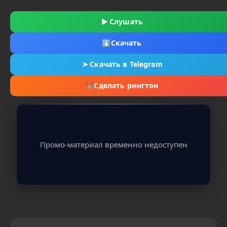
▶
Слушать
⬇
Скачать
➤
Скачать в Telegram
✂
Сделать рингтон
Промо-материал временно недоступен