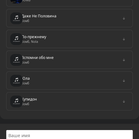
ЗОМБ
Даже Не Половина
↓
Зомб
По-прежнему
↓
Зомб, Nola
Вспомни обо мне
↓
Зомб
Юла
↓
Зомб
Купидон
↓
Зомб