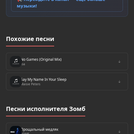
музыки!
Похожие песни
No Games (Original Mix)
↓
Joa
Say My Name In Your Sleep
↓
Maisie Peters
Песни исполнителя Зомб
Прощальный медляк
↓