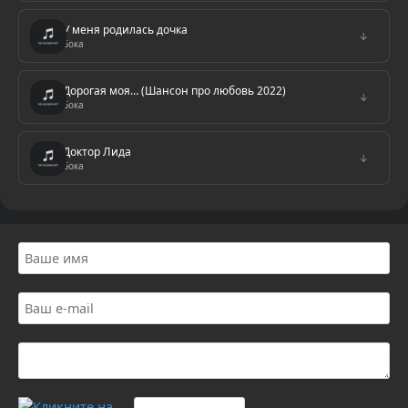
У меня родилась дочка
↓
Бока
Дорогая моя… (Шансон про любовь 2022)
↓
Бока
Доктор Лида
↓
Бока