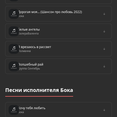
Дорогая моя… (Шансон про любовь 2022)
↓
Бока
Белые ангелы
↓
ВалераВалента
Я врезаюсь в рассвет
↓
Полианна
Волшебный рай
↓
Группа Сентябрь
Песни исполнителя Бока
Хочу тебя любить
↓
Бока