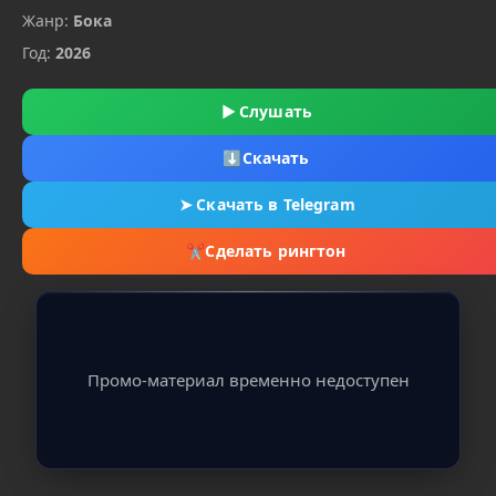
Жанр:
Бока
Год:
2026
▶
Слушать
⬇
Скачать
➤
Скачать в Telegram
✂
Сделать рингтон
Промо-материал временно недоступен