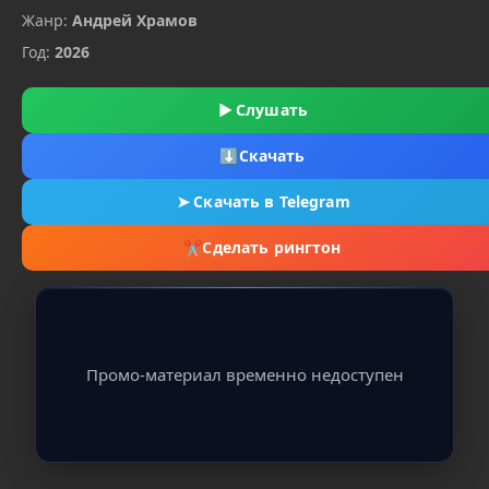
Жанр:
Андрей Храмов
Год:
2026
▶
Слушать
⬇
Скачать
➤
Скачать в Telegram
✂
Сделать рингтон
Промо-материал временно недоступен