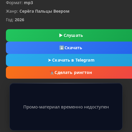
Формат:
mp3
Жанр:
Серёга Пальцы Веером
Год:
2026
▶
Слушать
⬇
Скачать
➤
Скачать в Telegram
✂
Сделать рингтон
Промо-материал временно недоступен