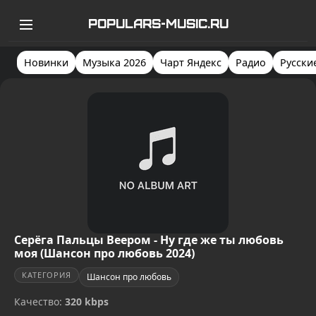
POPULARS-MUSIC.RU
Новинки
Музыка 2026
Чарт Яндекс
Радио
Русски
Серёга Пальцы Веером - Ну где же ты любовь
моя (Шансон про любовь 2024)
КАТЕГОРИЯ
Шансон про любовь
Качество:
320 kbps