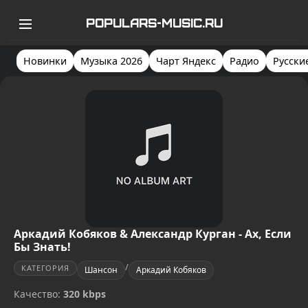
POPULARS-MUSIC.RU
Новинки
Музыка 2026
Чарт Яндекс
Радио
Русски
Аркадий Кобяков & Александр Курган - Ах, Если
Бы Знать!
/
КАТЕГОРИЯ
Шансон
Аркадий Кобяков
Качество:
320 kbps