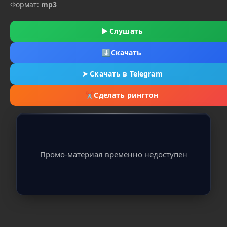
Формат:
mp3
▶
Слушать
⬇
Скачать
➤
Скачать в Telegram
✂
Сделать рингтон
Промо-материал временно недоступен