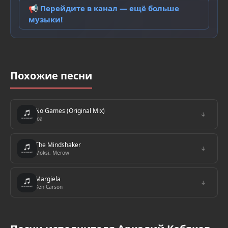
📢 Перейдите в канал — ещё больше
музыки!
Похожие песни
No Games (Original Mix)
↓
Joa
The Mindshaker
↓
Moksi, Merow
Margiela
↓
Ken Carson