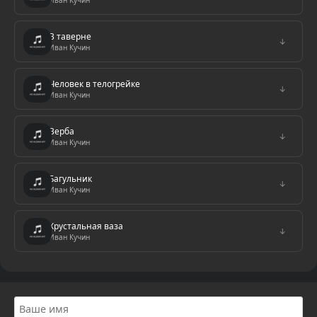
Иван Кучин
В таверне
↓
Иван Кучин
Человек в телогрейке
↓
Иван Кучин
Верба
↓
Иван Кучин
Багульник
↓
Иван Кучин
Хрустальная ваза
↓
Иван Кучин