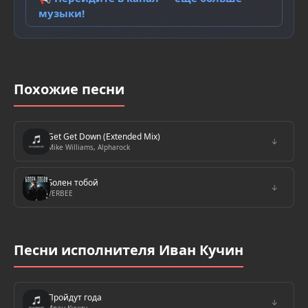
музыки!
Похожие песни
Get Get Down (Extended Mix)
↓
Mike Williams, Alpharock
Болен тобой
↓
VERBEE
Песни исполнителя Иван Кучин
Пройдут года
↓