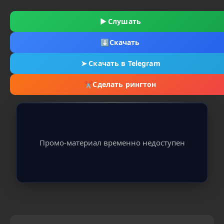
▶
Слушать
⬇
Скачать
➤
Скачать в Telegram
✂
Сделать рингтон
Промо-материал временно недоступен