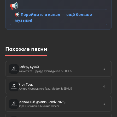
📢
📢 Перейдите в канал — ещё больше
музыки!
Похожие песни
Наберу Бухой
↓
Мафик feat. Эдуард Хуснутдинов & EDHUS
Этот Трек
↓
Эдуард Хуснутдинов feat. Мафик & EDHUS
Карточный домик (Remix 2026)
↓
Вера Снежная & Михаил Шелег