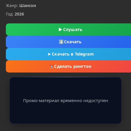
Жанр:
Шансон
Год:
2026
▶
Слушать
⬇
Скачать
➤
Скачать в Telegram
✂
Сделать рингтон
Промо-материал временно недоступен