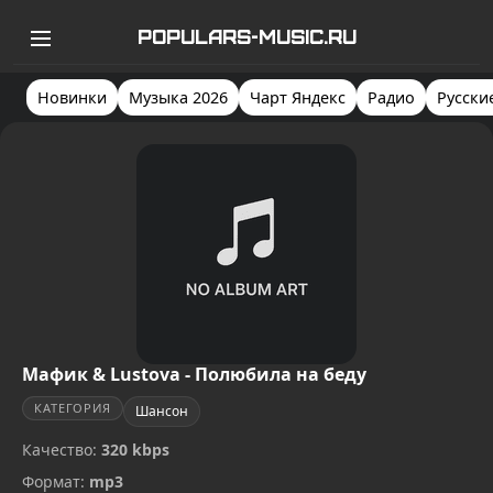
POPULARS-MUSIC.RU
Новинки
Музыка 2026
Чарт Яндекс
Радио
Русски
Мафик & Lustova - Полюбила на беду
КАТЕГОРИЯ
Шансон
Качество:
320 kbps
Формат:
mp3