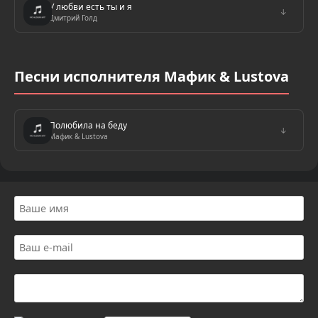
У любви есть ты и я
↓
Дмитрий Голд
Песни исполнителя Мафик & Lustova
Полюбила на беду
↓
Мафик & Lustova