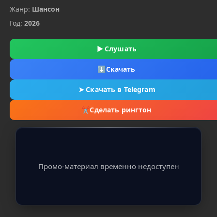
Жанр:
Шансон
Год:
2026
▶
Слушать
⬇
Скачать
➤
Скачать в Telegram
✂
Сделать рингтон
Промо-материал временно недоступен