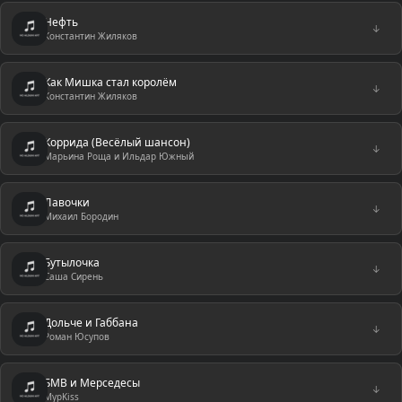
Нефть
↓
Константин Жиляков
Как Мишка стал королём
↓
Константин Жиляков
Коррида (Весёлый шансон)
↓
Марьина Роща и Ильдар Южный
Лавочки
↓
Михаил Бородин
Бутылочка
↓
Саша Сирень
Дольче и Габбана
↓
Роман Юсупов
БМВ и Мерседесы
↓
МурKiss