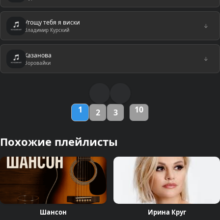
Угощу тебя я виски
↓
Владимир Курский
Казанова
↓
Воровайки
1
10
2
3
Похожие плейлисты
Шансон
Ирина Круг