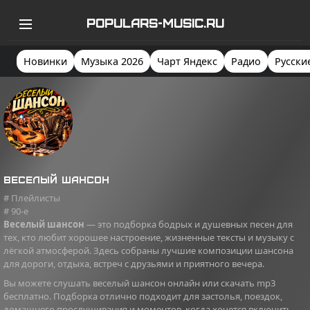
POPULARS-MUSIC.RU
Новинки
Музыка 2026
Чарт Яндекс
Радио
Русски
Веселый шансон
# Плейлисты
# 90-e
Веселый шансон
— это подборка бодрых и душевных песен для
тех, кто любит хорошее настроение, жизненные тексты и музыку с
лёгкой атмосферой. Здесь собраны лучшие композиции шансона
для дороги, отдыха, встреч с друзьями и приятного вечера.
Вы можете слушать веселый шансон онлайн или скачать mp3
бесплатно. Подборка отлично подходит для застолья, поездок,
домашнего прослушивания и моментов, когда хочется включить