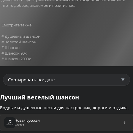
что-то доброе, знакомое и позитивное.
Смотрите также:
# Душевный шансон
# Золотой шансон
# Шансон
# Шансон 90х
# Шансон 2000х
Лучший веселый шансон
Бодрые и душевные песни для настроения, дороги и отдыха.
Новая русская
↓
Костет