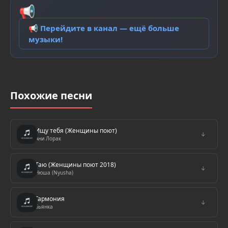
📢
📢 Перейдите в канал — ещё больше
музыки!
Похожие песни
Ищу тебя (Женщины поют)
↓
Ани Лорак
Таю (Женщины поют 2018)
↓
Нюша (Nyusha)
Гармония
↓
Бьянка