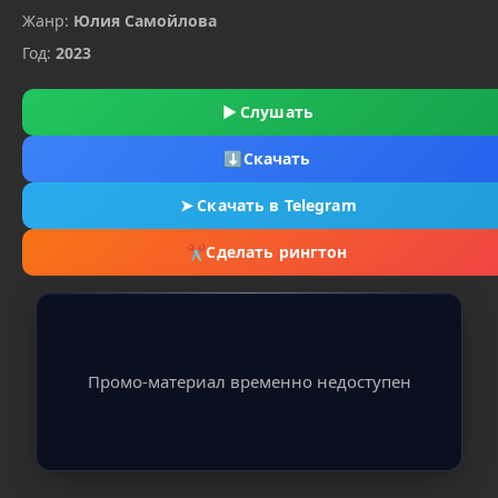
Жанр:
Юлия Самойлова
Год:
2023
▶
Слушать
⬇
Скачать
➤
Скачать в Telegram
✂
Сделать рингтон
Промо-материал временно недоступен