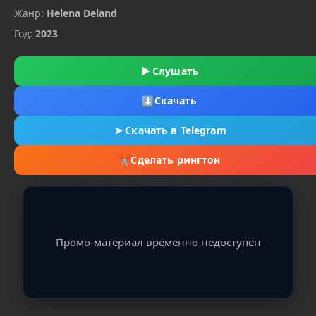
Жанр:
Helena Deland
Год:
2023
▶
Слушать
⬇
Скачать
➤
Скачать в Telegram
✂
Сделать рингтон
Промо-материал временно недоступен