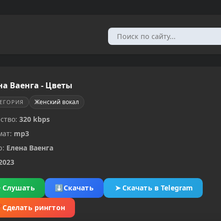
на Ваенга - Цветы
Женский вокал
ТЕГОРИЯ
ство:
320 kbps
мат:
mp3
р:
Елена Ваенга
2023
▶
Слушать
⬇
Скачать
➤
Скачать в Telegram
✂
Сделать рингтон