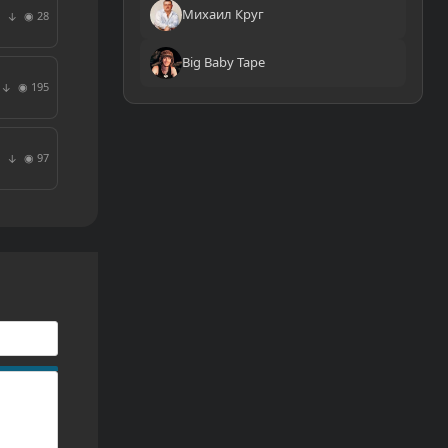
Михаил Круг
◉ 28
↓
Big Baby Tape
◉ 195
↓
◉ 97
↓