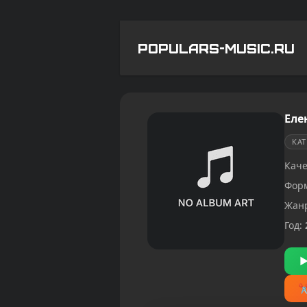
POPULARS-MUSIC.RU
Еле
КА
Каче
Фор
Жан
Год: