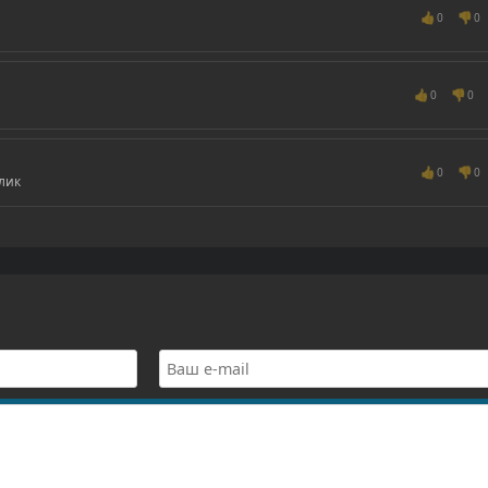
👍
👎
0
0
👍
👎
0
0
👍
👎
0
0
лик