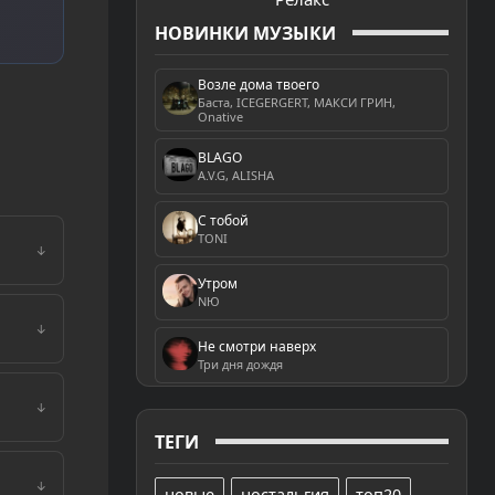
НОВИНКИ МУЗЫКИ
Возле дома твоего
Баста, ICEGERGERT, МАКСИ ГРИН,
Onative
BLAGO
A.V.G, ALISHA
С тобой
TONI
↓
Утром
NЮ
↓
Не смотри наверх
Три дня дождя
↓
ТЕГИ
↓
новые
ностальгия
топ20