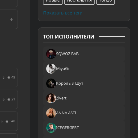
Показать все теги
↓
ТОП ИСПОЛНИТЕЛИ
SQWOZ BAB
MiyaGi
◉ 49
↓
Король и Шут
Zivert
◉ 21
↓
ANNA ASTI
◉ 340
↓
ICEGERGERT