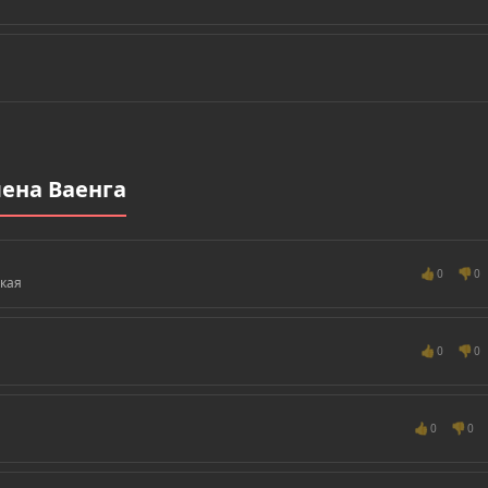
ена Ваенга
👍
👎
0
0
кая
👍
👎
0
0
👍
👎
0
0