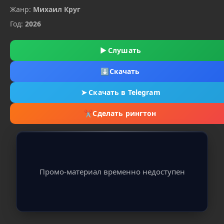
Жанр:
Михаил Круг
Год:
2026
▶
Слушать
⬇
Скачать
➤
Скачать в Telegram
✂
Сделать рингтон
Промо-материал временно недоступен