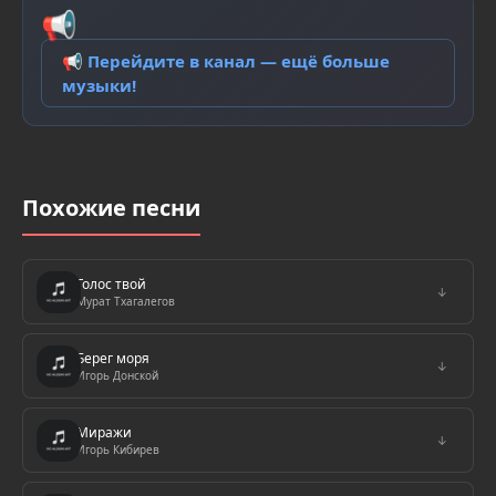
📢
📢 Перейдите в канал — ещё больше
музыки!
Похожие песни
Голос твой
↓
Мурат Тхагалегов
Берег моря
↓
Игорь Донской
Миражи
↓
Игорь Кибирев