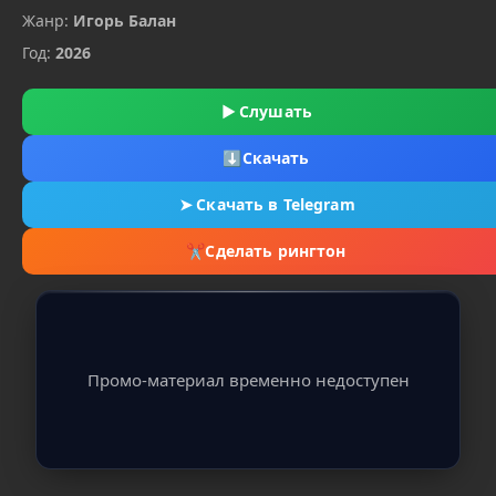
Жанр:
Игорь Балан
Год:
2026
▶
Слушать
⬇
Скачать
➤
Скачать в Telegram
✂
Сделать рингтон
Промо-материал временно недоступен