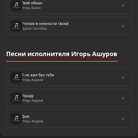
Твой обман
↓
Игорь Балан
Утопаю в нежности твоей
↓
Группа Сентябрь
Песни исполнителя Игорь Ашуров
Я не жил без тебя
↓
Игорь Ашуров
Украду
↓
Игорь Ашуров
Дым
↓
Игорь Ашуров