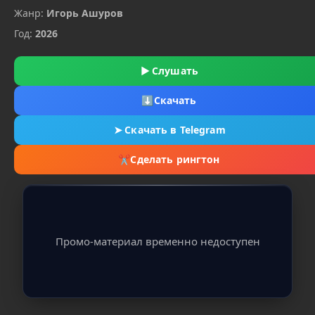
Жанр:
Игорь Ашуров
Год:
2026
▶
Слушать
⬇
Скачать
➤
Скачать в Telegram
✂
Сделать рингтон
Промо-материал временно недоступен