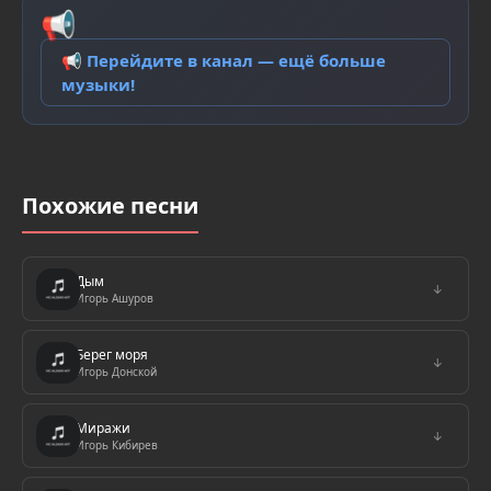
📢
📢 Перейдите в канал — ещё больше
музыки!
Похожие песни
Дым
↓
Игорь Ашуров
Берег моря
↓
Игорь Донской
Миражи
↓
Игорь Кибирев