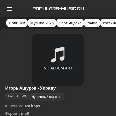
POPULARS-MUSIC.RU
Новинки
Музыка 2026
Чарт Яндекс
Радио
Русски
Игорь Ашуров - Украду
КАТЕГОРИЯ
Душевный шансон
Качество:
320 kbps
Формат:
mp3