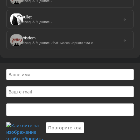
Miyagi & Эндшпиль
Bullet
↓
Miyagi & Эндшпиль
Wisdom
↓
Miyagi & Эндшпиль feat. масло черного тмина