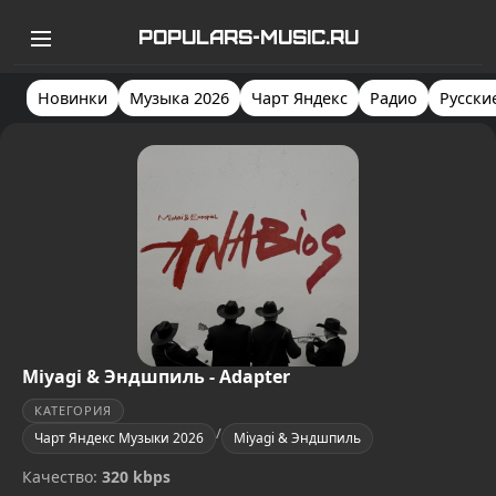
POPULARS-MUSIC.RU
Новинки
Музыка 2026
Чарт Яндекс
Радио
Русски
Miyagi & Эндшпиль - Adapter
КАТЕГОРИЯ
/
Чарт Яндекс Музыки 2026
Miyagi & Эндшпиль
Качество:
320 kbps