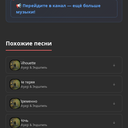
📢 Перейдите в канал — ещё больше
музыки!
Похожие песни
Silhouette
↓
Miyagi & Эндшпиль
Не теряя
↓
Miyagi & Эндшпиль
Временно
↓
Miyagi & Эндшпиль
Ночь
↓
Miyagi & Эндшпиль