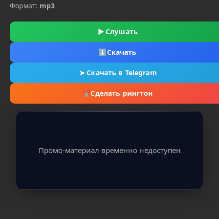
Формат:
mp3
▶
Слушать
⬇
Скачать
➤
Скачать в Telegram
✂
Сделать рингтон
Промо-материал временно недоступен