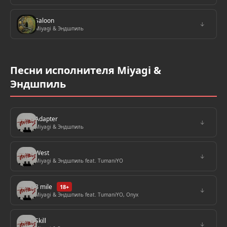
Saloon
↓
Miyagi & Эндшпиль
Песни исполнителя Miyagi &
Эндшпиль
Adapter
↓
Miyagi & Эндшпиль
West
↓
Miyagi & Эндшпиль feat. TumaniYO
8 mile
18+
↓
Miyagi & Эндшпиль feat. TumaniYO, Onyx
Skill
↓