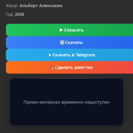
Жанр:
Альберт Алексахин
Год:
2026
▶
Слушать
⬇
Скачать
➤
Скачать в Telegram
✂
Сделать рингтон
Промо-материал временно недоступен