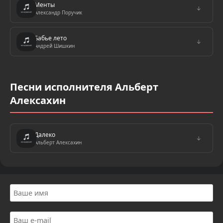
Менты
↓
Александр Поручик
Бабье лето
↓
Андрей Шишкин
Песни исполнителя Альберт
Алексахин
Далеко
↓
Альберт Алексахин