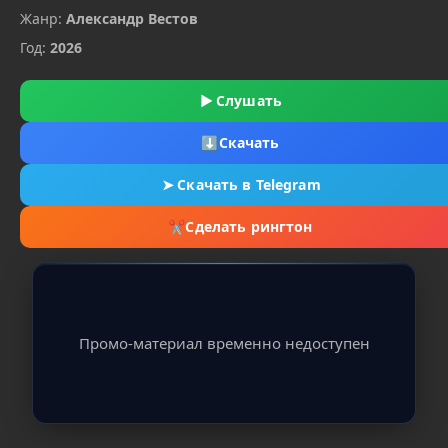
Жанр:
Александр Вестов
Год:
2026
▶
Слушать
⬇
Скачать
➤
Скачать в Telegram
✂
Сделать рингтон
Промо-материал временно недоступен