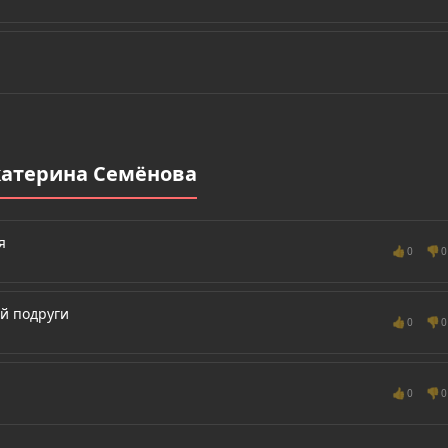
катерина Семёнова
я
👍
👎
0
0
й подруги
👍
👎
0
0
👍
👎
0
0