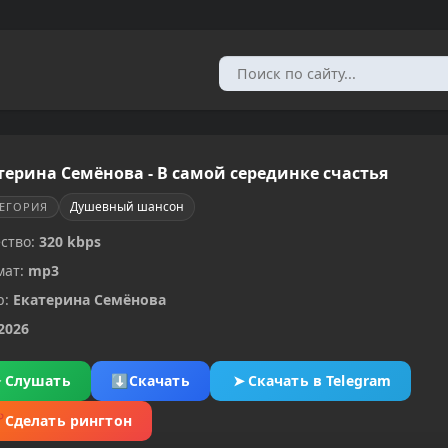
терина Семёнова - В самой серединке счастья
Душевный шансон
ТЕГОРИЯ
ство:
320 kbps
мат:
mp3
р:
Екатерина Семёнова
2026
▶
Слушать
⬇
Скачать
➤
Скачать в Telegram
✂
Сделать рингтон