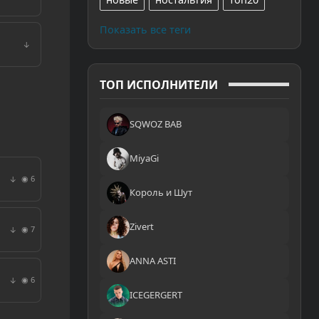
Показать все теги
↓
ТОП ИСПОЛНИТЕЛИ
SQWOZ BAB
MiyaGi
◉ 6
↓
Король и Шут
Zivert
◉ 7
↓
ANNA ASTI
◉ 6
↓
ICEGERGERT