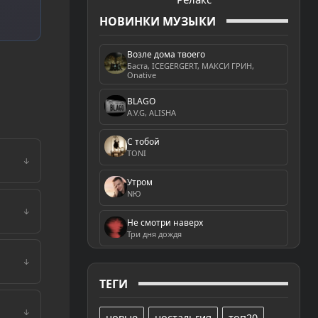
НОВИНКИ МУЗЫКИ
Возле дома твоего
Баста, ICEGERGERT, МАКСИ ГРИН,
Onative
BLAGO
A.V.G, ALISHA
С тобой
TONI
↓
Утром
NЮ
↓
Не смотри наверх
Три дня дождя
↓
ТЕГИ
↓
новые
ностальгия
топ20