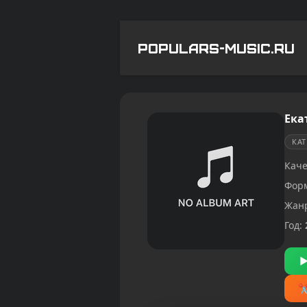
POPULARS-MUSIC.RU
Ека
КА
Каче
Фор
Жан
Год: