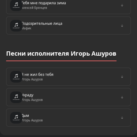
Тебя мне подарила зима
↓
Алексей Брянцев
Подозрительные лица
↓
Мафик
Песни исполнителя Игорь Ашуров
Я не жил без тебя
↓
Игорь Ашуров
Украду
↓
Игорь Ашуров
Дым
↓
Игорь Ашуров