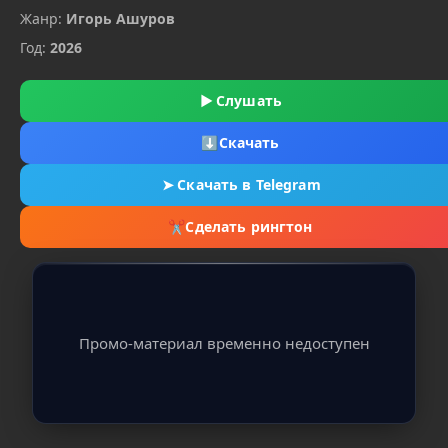
Жанр:
Игорь Ашуров
Год:
2026
▶
Слушать
⬇
Скачать
➤
Скачать в Telegram
✂
Сделать рингтон
Промо-материал временно недоступен