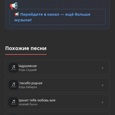
📢
📢 Перейдите в канал — ещё больше
музыки!
Похожие песни
Задушевная
↓
Игорь Слуцкий
Спасибо родная
↓
Игорь Кибирев
Хранит тебя любовь моя
↓
Василий Лысач