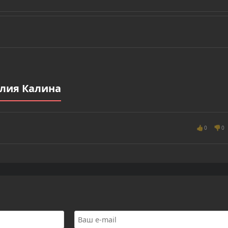
лия Калина
👍
👎
0
0