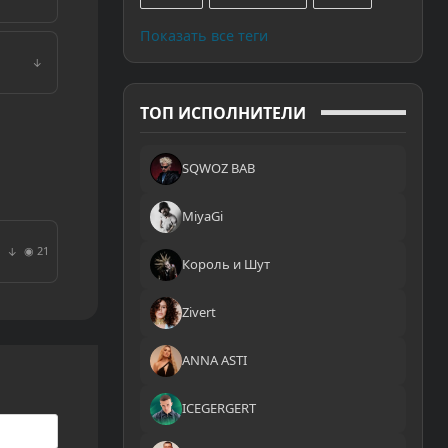
Показать все теги
↓
ТОП ИСПОЛНИТЕЛИ
SQWOZ BAB
MiyaGi
◉ 21
↓
Король и Шут
Zivert
ANNA ASTI
ICEGERGERT