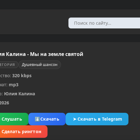
я Калина - Мы на земле святой
Душевный шансон
ТЕГОРИЯ
ство:
320 kbps
мат:
mp3
р:
Юлия Калина
2026
▶
Слушать
⬇
Скачать
➤
Скачать в Telegram
✂
Сделать рингтон