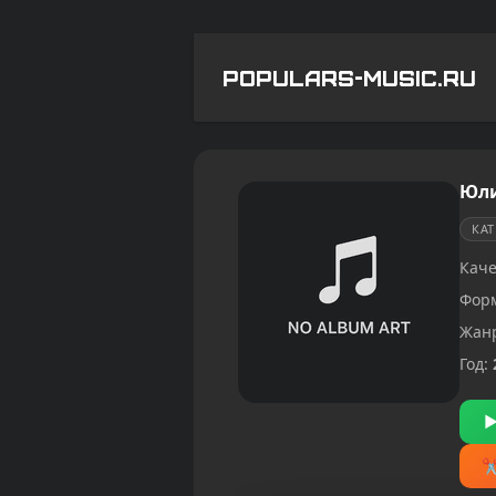
POPULARS-MUSIC.RU
Юли
КА
Каче
Фор
Жан
Год: