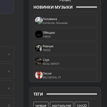
НОВИНКИ МУЗЫКИ
Половина
Kambulat, Минаева
Обещаю
10AGE
Ревную
TRIDA
↓
Слух
Biicla, MAYOT
↓
Песня
BELOBOKA, ST
↓
ТЕГИ
новые
ностальгия
топ20
↓