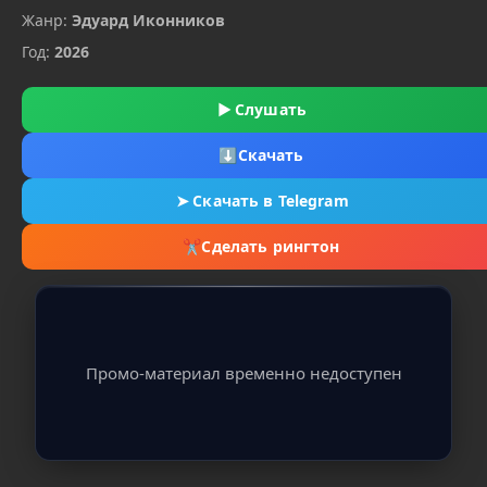
Жанр:
Эдуард Иконников
Год:
2026
▶
Слушать
⬇
Скачать
➤
Скачать в Telegram
✂
Сделать рингтон
Промо-материал временно недоступен