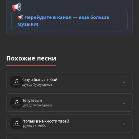
📢
📢 Перейдите в канал — ещё больше
музыки!
Похожие песни
Хочу я быть с тобой
↓
Эдуард Хуснутдинов
Непутёвый
↓
Эдуард Хуснутдинов
Утопаю в нежности твоей
↓
Группа Сентябрь