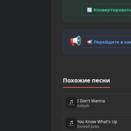
🔄 Конвертироват
📢
📢 Перейдите в к
Похожие песни
I Don't Wanna
Aaliyah
You Know What's Up
Donnell Jones