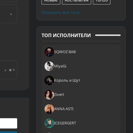
Показать все теги
↓
ТОП ИСПОЛНИТЕЛИ
SQWOZ BAB
MiyaGi
◉ 4
↓
Король и Шут
Zivert
ANNA ASTI
ICEGERGERT