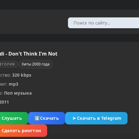
i - Don't Think I'm Not
Хиты 2000 года
ТЕГОРИЯ
ство:
320 kbps
мат:
mp3
р:
Поп музыка
2011
▶
Слушать
⬇
Скачать
➤
Скачать в Telegram
✂
Сделать рингтон