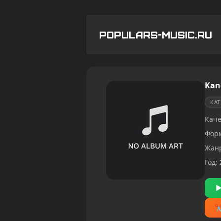
POPULARS-MUSIC.RU
Kand
КА
Каче
Фор
Жан
Год: