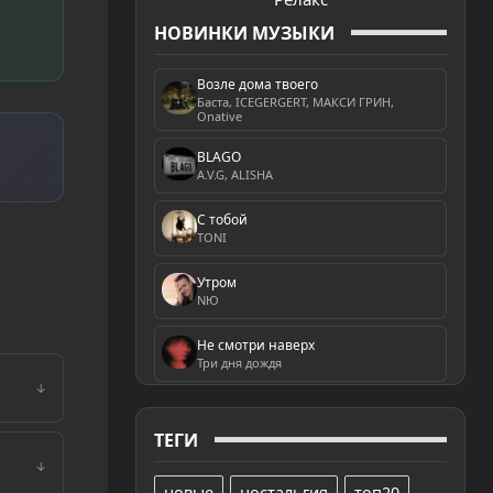
НОВИНКИ МУЗЫКИ
Возле дома твоего
Баста, ICEGERGERT, МАКСИ ГРИН,
Onative
BLAGO
A.V.G, ALISHA
С тобой
TONI
Утром
NЮ
Не смотри наверх
Три дня дождя
↓
ТЕГИ
↓
новые
ностальгия
топ20