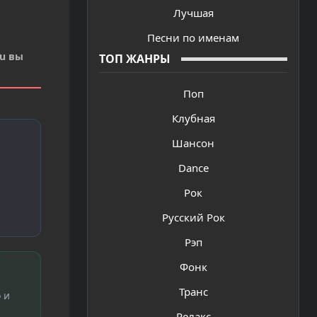
Лучшая
Песни по именам
ru вы
ТОП ЖАНРЫ
Поп
Клубная
Шансон
Dance
Рок
Русский Рок
Рэп
Фонк
Транс
 и
Релакс