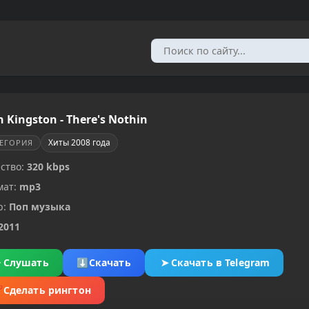
 Kingston - There's Nothin
Хиты 2008 года
ТЕГОРИЯ
ство:
320 kbps
мат:
mp3
р:
Поп музыка
2011
▶
Слушать
⬇
Скачать
➤
Скачать в Telegram
✂
Сделать рингтон