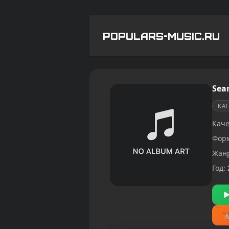
POPULARS-MUSIC.RU
Sean
КА
Каче
Фор
Жан
Год: