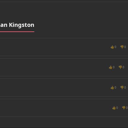
an Kingston
👍
👎
0
0
👍
👎
0
0
👍
👎
0
0
👍
👎
0
0