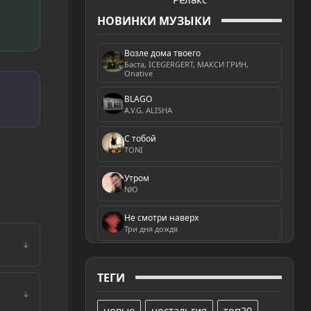
НОВИНКИ МУЗЫКИ
Возле дома твоего
Баста, ICEGERGERT, МАКСИ ГРИН,
Onative
BLAGO
A.V.G, ALISHA
С тобой
TONI
Утром
NЮ
Не смотри наверх
Три дня дождя
↓
ТЕГИ
↓
новые
ностальгия
топ20