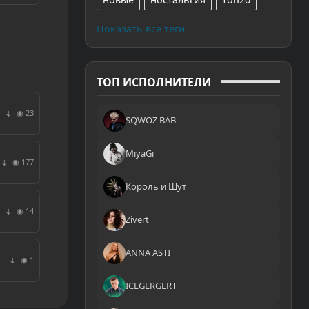
Показать все теги
ТОП ИСПОЛНИТЕЛИ
◉ 23
↓
SQWOZ BAB
MiyaGi
◉ 177
↓
Король и Шут
◉ 14
↓
Zivert
ANNA ASTI
◉ 1
↓
ICEGERGERT