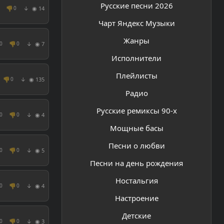
Русские песни 2026
👎
◉ 14
0
↓
Чарт Яндекс Музыки
Жанры
👎
◉ 7
0
0
↓
Исполнители
Плейлисты
👎
◉ 135
0
↓
Радио
Русские ремиксы 90-х
👎
◉ 4
0
0
↓
Мощные басы
Песни о любви
👎
◉ 5
0
0
↓
Песни на день рождения
Ностальгия
👎
◉ 4
0
0
↓
Настроение
Детские
👎
◉ 3
0
0
↓