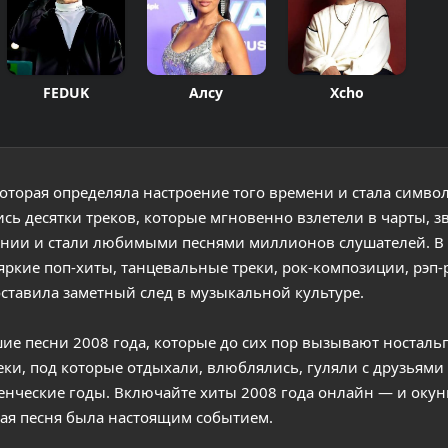
FEDUK
Алсу
Xcho
которая определяла настроение того времени и стала симво
ись десятки треков, которые мгновенно взлетели в чарты, з
идении и стали любимыми песнями миллионов слушателей. В
яркие поп-хиты, танцевальные треки, рок-композиции, рэп
оставила заметный след в музыкальной культуре.
ие песни 2008 года, которые до сих пор вызывают носталь
ки, под которые отдыхали, влюблялись, гуляли с друзьями
нческие годы. Включайте хиты 2008 года онлайн — и окун
дая песня была настоящим событием.