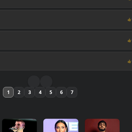
👍
👍
👍
1
2
3
4
5
6
7