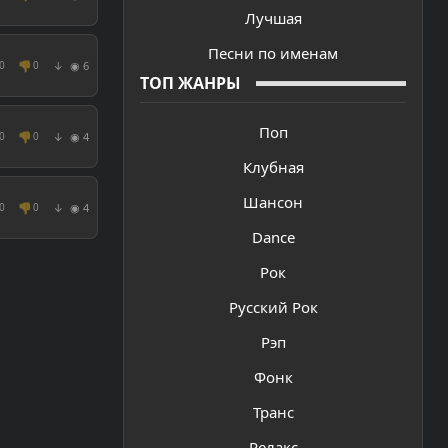
Лучшая
Песни по именам
👎
◉ 6
0
0
↓
ТОП ЖАНРЫ
Поп
👎
◉ 4
0
0
↓
Клубная
Шансон
👎
◉ 4
0
0
↓
Dance
Рок
Русский Рок
Рэп
Фонк
Транс
Релакс