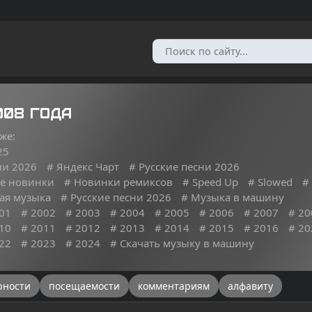
008 года
же:
25
ни 2026
# Яндекс Чарт
# Русские песни 2026
е новинки
# Новинки ремиксов
# Speed Up
# Slowed
#
ая музыка
# Русские песни 2026
# Музыка в машину
01
# 2002
# 2003
# 2004
# 2005
# 2006
# 2007
# 20
10
# 2011
# 2012
# 2013
# 2014
# 2015
# 2016
# 20
22
# 2023
# 2024
# Скачать музыку в машину
рности
посещаемости
комментариям
алфавиту