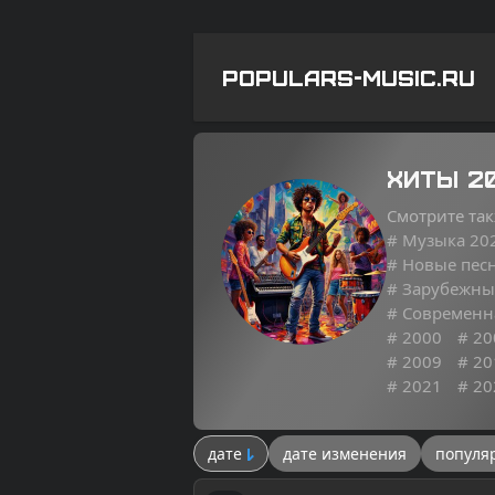
POPULARS-MUSIC.RU
Хиты 2
Смотрите так
# Музыка 20
# Новые пес
# Зарубежны
# Современн
# 2000
# 20
# 2009
# 20
# 2021
# 20
дате
дате изменения
популя