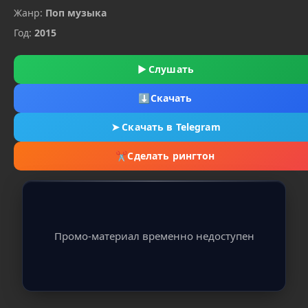
Жанр:
Поп музыка
Год:
2015
▶
Слушать
⬇
Скачать
➤
Скачать в Telegram
✂
Сделать рингтон
Промо-материал временно недоступен