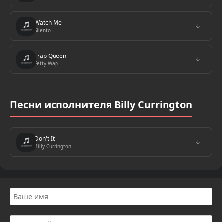
Watch Me
↓
Silento
Trap Queen
↓
Fetty Wap
Песни исполнителя Billy Currington
Don't It
↓
Billy Currington