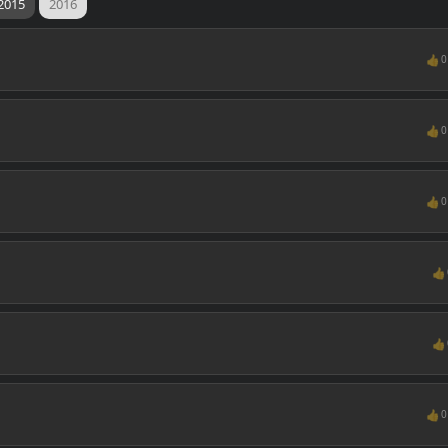
2015
2016
👍
0
👍
0
👍
0
👍
👍
👍
0