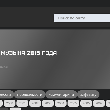
 музыка 2015 года
зыка
рности
посещаемости
комментариям
алфавиту
9
2000
2001
2002
2003
2004
2005
2006
2007
2