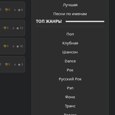
Лучшая
👎
◉ 6
0
0
↓
Песни по именам
ТОП ЖАНРЫ
👎
◉ 13
0
↓
Поп
Клубная
👎
◉ 10
0
↓
Шансон
Dance
👎
◉ 3
0
0
↓
Рок
Русский Рок
Рэп
Фонк
Транс
Релакс