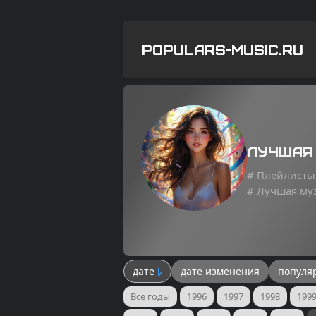
POPULARS-MUSIC.RU
Лучшая
# Плейлисты
# Лучшая му
дате
дате изменения
популя
Все годы
1996
1997
1998
199