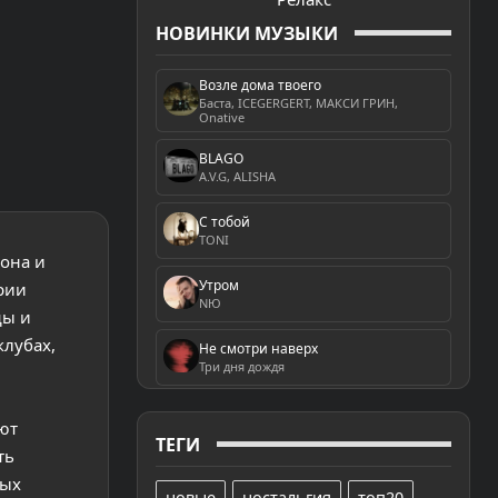
НОВИНКИ МУЗЫКИ
Возле дома твоего
Баста, ICEGERGERT, МАКСИ ГРИН,
Onative
BLAGO
A.V.G, ALISHA
С тобой
TONI
зона и
Утром
рии
NЮ
ды и
клубах,
Не смотри наверх
Три дня дождя
ют
ТЕГИ
ть
мых
новые
ностальгия
топ20