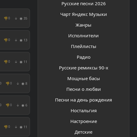
Русские песни 2026
Чарт Яндекс Музыки
👎
◉ 35
0
↓
Жанры
Исполнители
👎
◉ 13
0
↓
Плейлисты
Радио
👎
◉ 11
0
↓
Русские ремиксы 90-х
Мощные басы
👎
◉ 8
0
0
↓
Песни о любви
Песни на день рождения
👎
◉ 6
0
0
↓
Ностальгия
Настроение
👎
◉ 11
0
↓
Детские