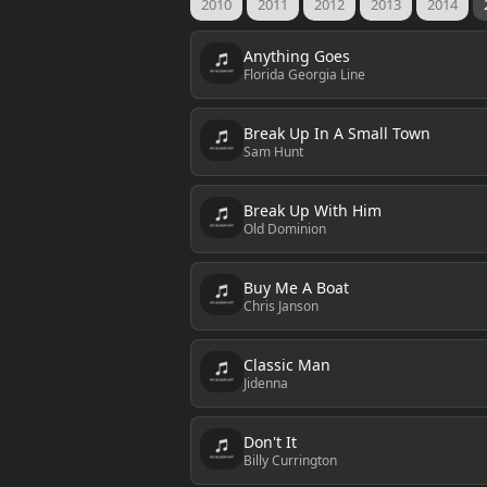
2010
2011
2012
2013
2014
Anything Goes
Florida Georgia Line
Break Up In A Small Town
Sam Hunt
Break Up With Him
Old Dominion
Buy Me A Boat
Chris Janson
Classic Man
Jidenna
Don't It
Billy Currington