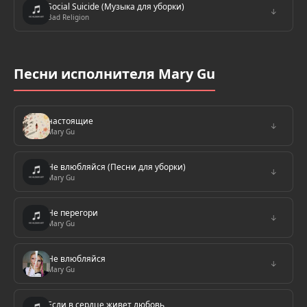
Social Suicide (Музыка для уборки)
↓
Bad Religion
Песни исполнителя Mary Gu
настоящие
↓
Mary Gu
Не влюбляйся (Песни для уборки)
↓
Mary Gu
Не перегори
↓
Mary Gu
Не влюбляйся
↓
Mary Gu
Если в сердце живет любовь