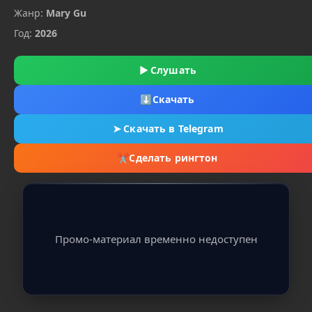
Жанр:
Mary Gu
Год:
2026
▶
Слушать
⬇
Скачать
➤
Скачать в Telegram
✂
Сделать рингтон
Промо-материал временно недоступен