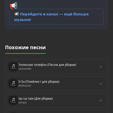
📢
📢 Перейдите в канал — ещё больше
музыки!
Похожие песни
Отключаю телефон (Песни для уборки)
↓
Instasamka
Di So (Плейлист для уборки)
↓
Meditacion
Как ты там (Для уборки)
↓
Kamazz