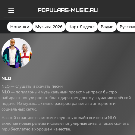
POPULARS-MUSIC.RU
Новинки
Музыка 2026
Чарт Яндекс
Радио
Русски
NLO
NLO — слушать и скачать песни
NLO
— популярный музыкальный проект, чьи треки быстро
набирают популярность благодаря трендовому звучанию и лёгкой
подаче. Их музыка активно распространяется в интернете и
социальных сетях.
На этой странице вы можете слушать онлайн все песни NLO,
включая новые релизы и самые популярные хиты, а также скачать
mp3 бесплатно в хорошем качестве.