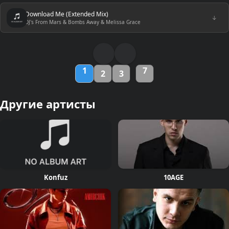
Download Me (Extended Mix)
↓
DJ's From Mars & Bombs Away & Melissa Grace
1
7
2
3
Другие артисты
Konfuz
10AGE