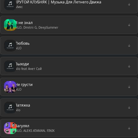
КРУТОЙ КЛУБНЯК | Музыка Для Летнего Движа
↓
Микс
Я не знал
↓
NLO, Dmitrii G, DeepSummer
Любовь
↓
NLO
Выходи
↓
Nlo feat Анет Сай
Не грусти
↓
NLO
Затяжка
↓
Nlo
Загулял
↓
NLO, ALEKS ATAMAN, FINIK