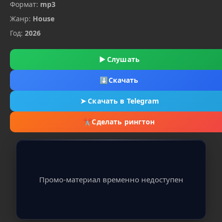
Формат:
mp3
Жанр:
House
Год:
2026
▶
Слушать
⬇
Скачать
➤
Скачать в Telegram
✂
Сделать рингтон
Промо-материал временно недоступен