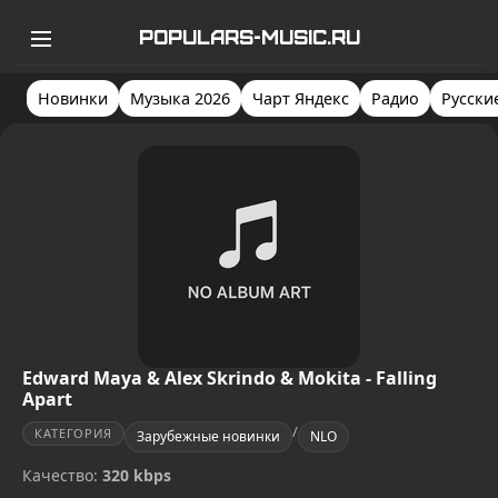
POPULARS-MUSIC.RU
Новинки
Музыка 2026
Чарт Яндекс
Радио
Русски
Edward Maya & Alex Skrindo & Mokita - Falling
Apart
/
КАТЕГОРИЯ
Зарубежные новинки
NLO
Качество:
320 kbps