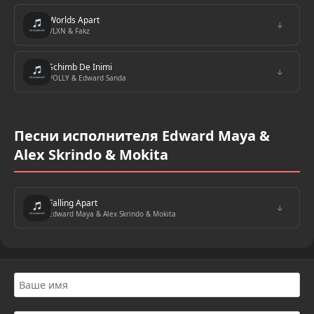
Worlds Apart
↓
VLXN & Fakz
Schimb De Inimi
↓
POLLY & Edward Sanda
Песни исполнителя Edward Maya &
Alex Skrindo & Mokita
Falling Apart
↓
Edward Maya & Alex Skrindo & Mokita