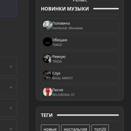
НОВИНКИ МУЗЫКИ
Половина
Kambulat, Минаева
Обещаю
10AGE
Ревную
TRIDA
↓
Слух
Biicla, MAYOT
↓
Песня
BELOBOKA, ST
↓
ТЕГИ
новые
ностальгия
топ20
↓