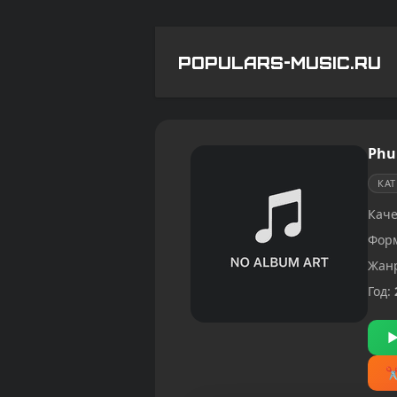
POPULARS-MUSIC.RU
Phur
КА
Каче
Фор
Жан
Год: