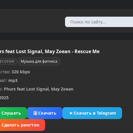
s feat Lost Signal, May Zoean - Rescue Me
Музыка для фитнеса
ТЕГОРИЯ
ство:
320 kbps
мат:
mp3
р:
Phurs feat Lost Signal, May Zoean
2025
▶
Слушать
⬇
Скачать
➤
Скачать в Telegram
✂
Сделать рингтон