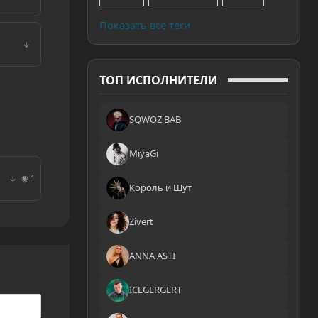
Показать все теги
↓
ТОП ИСПОЛНИТЕЛИ
SQWOZ BAB
MiyaGi
◉ 1
↓
Король и Шут
Zivert
ANNA ASTI
ICEGERGERT