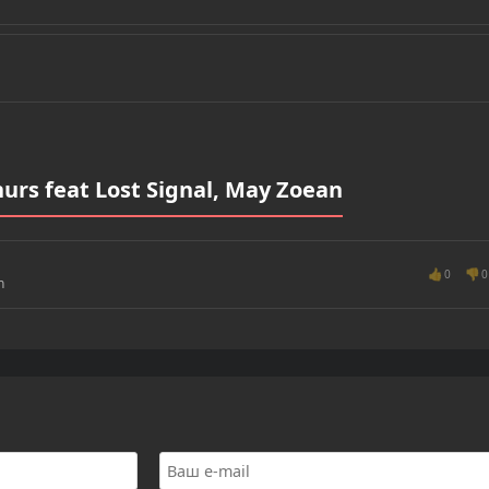
rs feat Lost Signal, May Zoean
👍
👎
0
0
n