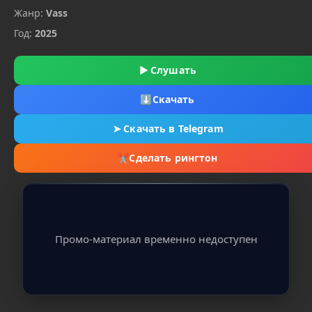
Жанр:
Vass
Год:
2025
▶
Слушать
⬇
Скачать
➤
Скачать в Telegram
✂
Сделать рингтон
Промо-материал временно недоступен