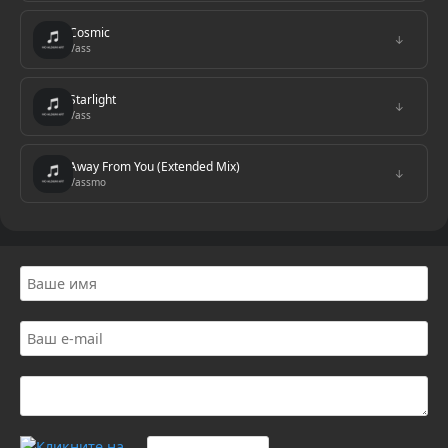
Cosmic
↓
Vass
Starlight
↓
Vass
Away From You (Extended Mix)
↓
Vassmo