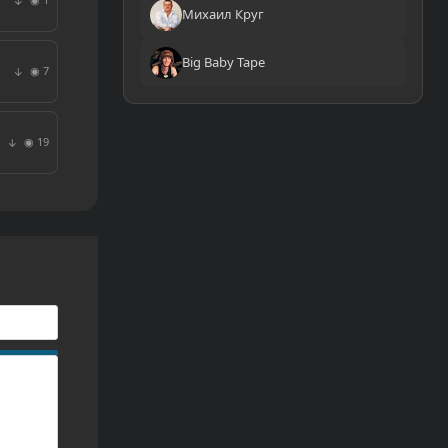
↓
Михаил Круг
Big Baby Tape
◉ 7
↓
◉ 19
↓