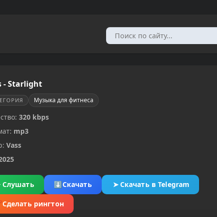
 - Starlight
Музыка для фитнеса
ТЕГОРИЯ
ство:
320 kbps
мат:
mp3
р:
Vass
2025
▶
Слушать
⬇
Скачать
➤
Скачать в Telegram
✂
Сделать рингтон