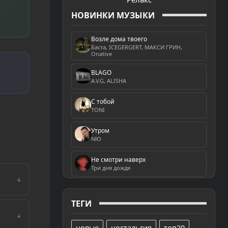
НОВИНКИ МУЗЫКИ
Возле дома твоего
Баста, ICEGERGERT, МАКСИ ГРИН,
Onative
BLAGO
A.V.G, ALISHA
С тобой
TONI
Утром
NЮ
Не смотри наверх
Три дня дождя
↓
ТЕГИ
↓
новые
ностальгия
топ20