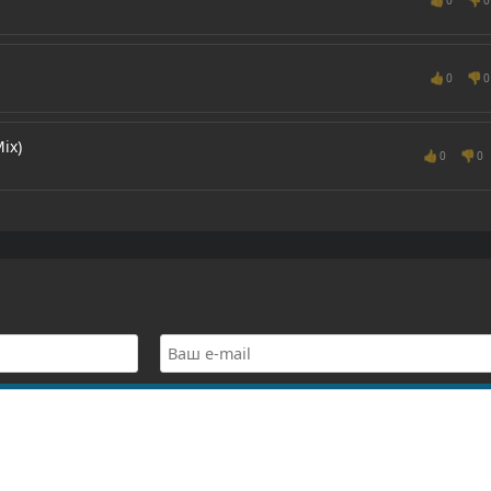
👍
👎
0
0
ix)
👍
👎
0
0