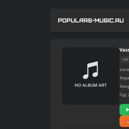
POPULARS-MUSIC.RU
Vass
КА
Каче
Фор
Жан
Год: