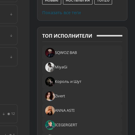
Показать все теги
↓
ТОП ИСПОЛНИТЕЛИ
↓
SQWOZ BAB
↓
MiyaGi
Король и Шут
Zivert
ANNA ASTI
◉ 12
↓
ICEGERGERT
◉ 1