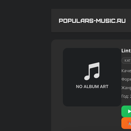
POPULARS-MUSIC.RU
Lint
КА
Каче
Фор
Жан
Год: