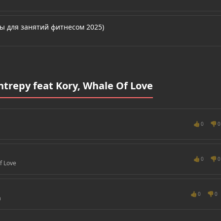
ы для занятий фитнесом 2025)
trepy feat Kory, Whale Of Love
👍
👎
0
0
👍
👎
0
0
f Love
👍
👎
0
0
a