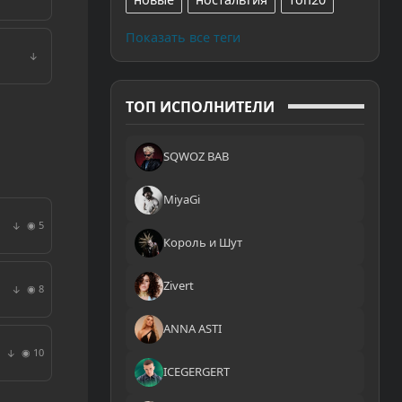
Показать все теги
↓
ТОП ИСПОЛНИТЕЛИ
SQWOZ BAB
MiyaGi
◉ 5
↓
Король и Шут
Zivert
◉ 8
↓
ANNA ASTI
◉ 10
↓
ICEGERGERT