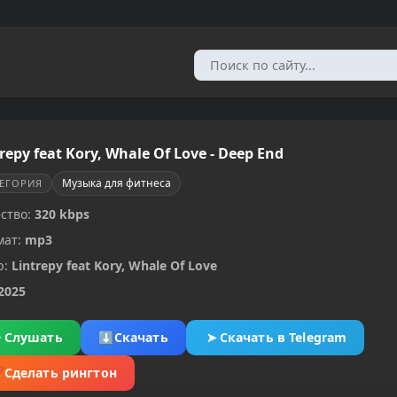
repy feat Kory, Whale Of Love - Deep End
Музыка для фитнеса
ТЕГОРИЯ
ство:
320 kbps
мат:
mp3
р:
Lintrepy feat Kory, Whale Of Love
2025
▶
Слушать
⬇
Скачать
➤
Скачать в Telegram
✂
Сделать рингтон