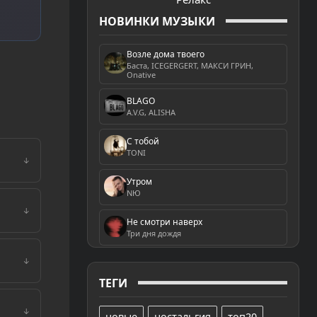
НОВИНКИ МУЗЫКИ
Возле дома твоего
Баста, ICEGERGERT, МАКСИ ГРИН,
Onative
BLAGO
A.V.G, ALISHA
С тобой
TONI
↓
Утром
NЮ
↓
Не смотри наверх
Три дня дождя
↓
ТЕГИ
↓
новые
ностальгия
топ20